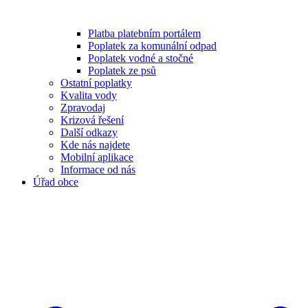
Platba platebním portálem
Poplatek za komunální odpad
Poplatek vodné a stočné
Poplatek ze psů
Ostatní poplatky
Kvalita vody
Zpravodaj
Krizová řešení
Další odkazy
Kde nás najdete
Mobilní aplikace
Informace od nás
Úřad obce