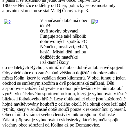
a panství se rozdělilo na jednotlivé obce. Teprve roku
1860 se Němčice oddělily od Ohař, politicky se osamostatnily
a prvním starostou se stal Matěj Černý z č.p. 3.
V současné době má
obec
téměř
čtyři stovky obyvatel. ​
Funguje zde také několik
dobrovolných spolků: FC
Němčice, myslivci, rybáři,
hasiči. Místní děti mohou
dojíždět do mateřské
i základní školy
do nedalekých Býchor, s nimiž má obec dobré autobusové spojení.
Obyvatelé obce do zaměstnání většinou dojíždějí do okresního
města Kolín, který je vzdálen deset kilometrů. V obci funguje jeden
obchod se smíšeným zbožím a dvě pohostinská zařízení. Děti
a sportovně založení obyvatelé mohou především v letním období
využít víceúčelového sportovního kurtu, který je vybudován v těsné
blízkosti fotbalového hřiště. Lesy obklopující obec jsou každoročně
hojně navštěvovány houbaři z celého okolí. Na okraji obce leží také
rybník, který v současné době slouží pouze k rekreačnímu rybaření.
Obecní úřad v rámci svého členství v mikroregionu Kolínské
Zálabí připravuje vybudování cyklostezky, která by měla spojit
všechny obce sdružení od Kolína až po Dománovice.