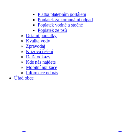
Platba platebním portálem
Poplatek za komunální odpad
Poplatek vodné a stočné
Poplatek ze psů
Ostatní poplatky
Kvalita vody
Zpravodaj
Krizová řešení
Další odkazy
Kde nás najdete
Mobilní aplikace
Informace od nás
Úřad obce