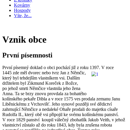
Kovárny
Hospody
Víte, že...
Vznik obce
První písemnosti
První písemný doklad o obci pochází již z roku 1397. V roce
1445 zde měl dvorec
nebo tvrz Jan z Němčic,
který byl tehdejším vlastníkem vsi. Dalším
držitelem byl Zikmund Koreček z Božce,
po jehož smrti Němčice vlastnila jeho žena
Anna. Ta se brzy znovu provdala za bohatého
kolínského pekaře Dibla a v roce 1575 ves prodala zemanu Janu
Liběnickému z Vrchovišť. Jeho synové později své dědictví
zahrnující Němčice a nedaleké Ohaře prodali do majetku císaře
Rudolfa II., který obě vsi připojil ke svému kolínskému panství.
V roce 1829 panství koupil válečný zbohatlík Jakub Veith, v jehož
vlastnictví zůstalo až do roku 1843, kdy byla zrušena robota