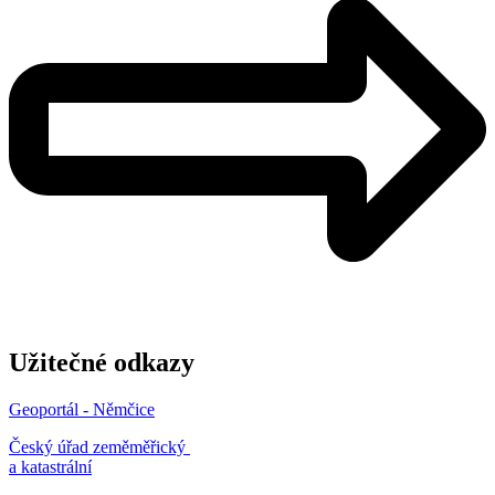
Užitečné odkazy
Geoportál - Němčice
Český úřad zeměměřický
a katastrální