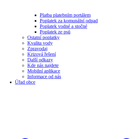
Platba platebním portálem
Poplatek za komunální odpad
Poplatek vodné a stočné
Poplatek ze psů
Ostatní poplatky
Kvalita vody
Zpravodaj
Krizová řešení
Další odkazy
Kde nás najdete
Mobilní aplikace
Informace od nás
Úřad obce