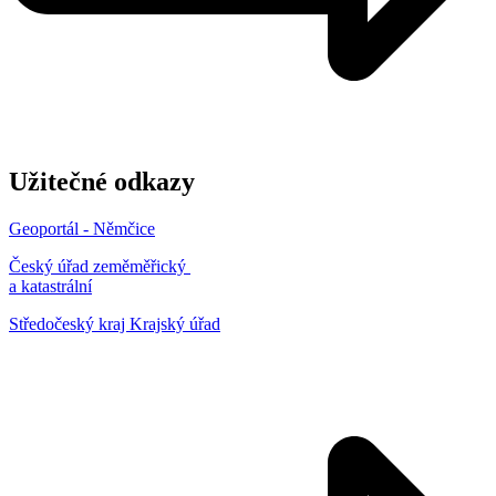
Užitečné odkazy
Geoportál - Němčice
Český úřad zeměměřický
a katastrální
Středočeský kraj Krajský úřad