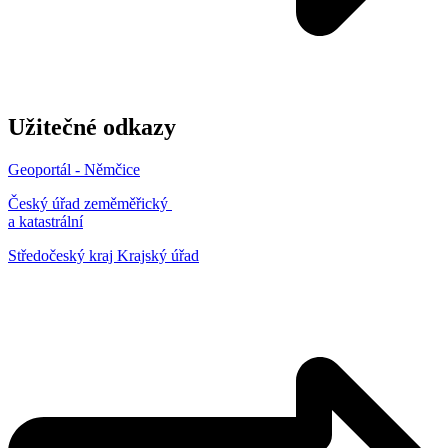
Užitečné odkazy
Geoportál - Němčice
Český úřad zeměměřický
a katastrální
Středočeský kraj Krajský úřad