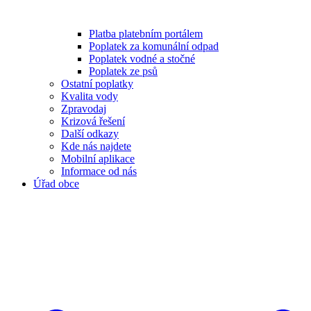
Platba platebním portálem
Poplatek za komunální odpad
Poplatek vodné a stočné
Poplatek ze psů
Ostatní poplatky
Kvalita vody
Zpravodaj
Krizová řešení
Další odkazy
Kde nás najdete
Mobilní aplikace
Informace od nás
Úřad obce