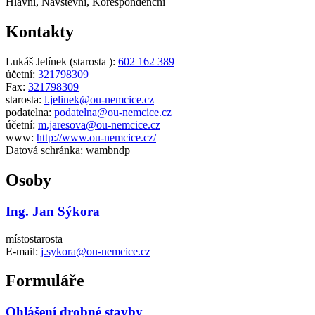
Hlavní, Návštěvní, Korespondenční
Kontakty
Lukáš Jelínek (starosta ):
602 162 389
účetní:
321798309
Fax:
321798309
starosta:
l.jelinek@ou-nemcice.cz
podatelna:
podatelna@ou-nemcice.cz
účetní:
m.jaresova@ou-nemcice.cz
www:
http://www.ou-nemcice.cz/
Datová schránka:
wambndp
Osoby
Ing. Jan Sýkora
místostarosta
E-mail:
j.sykora@ou-nemcice.cz
Formuláře
Ohlášení drobné stavby