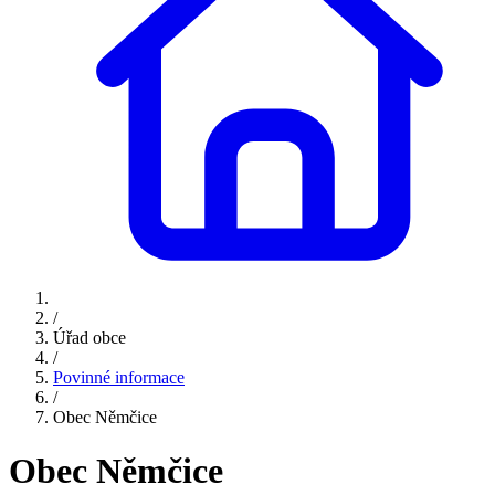
/
Úřad obce
/
Povinné informace
/
Obec Němčice
Obec Němčice